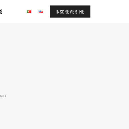
OS
INSCREVER-ME
gues